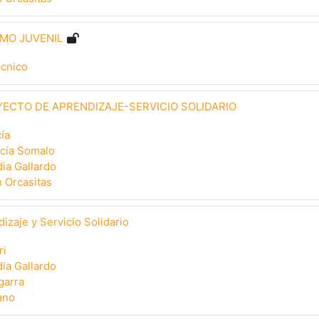
MO JUVENIL
écnico
ECTO DE APRENDIZAJE-SERVICIO SOLIDARIO
ía
rcía Somalo
ia Gallardo
 Orcasitas
izaje y Servicio Solidario
ri
ia Gallardo
garra
ano