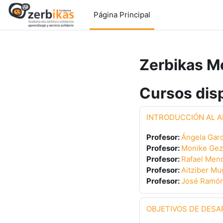
Salta al contenido principal
Página Principal
Zerbikas M
Cursos dis
INTRODUCCIÓN AL A
Profesor:
Ángela Garc
Profesor:
Monike Gez
Profesor:
Rafael Mend
Profesor:
Aitziber Mu
Profesor:
José Ramón
OBJETIVOS DE DESA