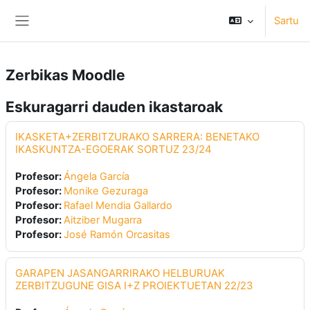
Joan eduki nagusira zuzenean
Sartu
Alboko panela
Zerbikas Moodle
Eskuragarri dauden ikastaroak
IKASKETA+ZERBITZURAKO SARRERA: BENETAKO
IKASKUNTZA-EGOERAK SORTUZ 23/24
Profesor:
Ángela García
Profesor:
Monike Gezuraga
Profesor:
Rafael Mendia Gallardo
Profesor:
Aitziber Mugarra
Profesor:
José Ramón Orcasitas
GARAPEN JASANGARRIRAKO HELBURUAK
ZERBITZUGUNE GISA I+Z PROIEKTUETAN 22/23